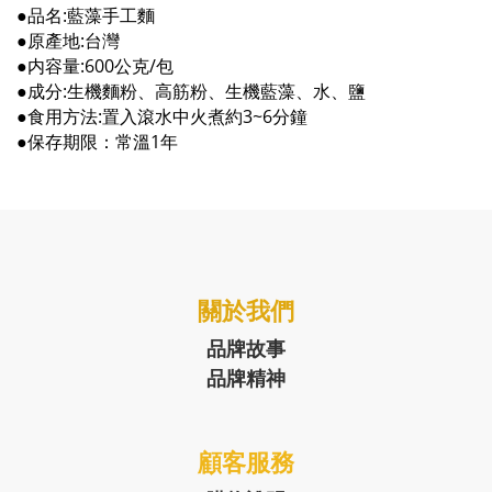
●品名
:
藍藻手工麵
●原產地
:
台灣
●
内容量
:600
公克
/
包
●成分
:
生機麵粉、高筋粉、生機藍藻、水、鹽
●食用方法
:
置入滾水中火煮約
3~6
分鐘
●保存期限：常溫
1
年
關於我們
品牌故事
品牌精神
顧客服務